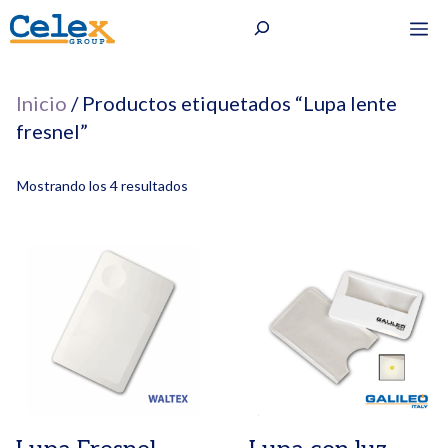
Saltar
Buscar
M
al
contenido
Inicio
/ Productos etiquetados “Lupa lente
fresnel”
Mostrando los 4 resultados