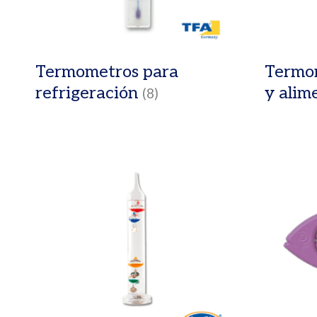
Termometros para
Termom
refrigeración
y alim
(8)