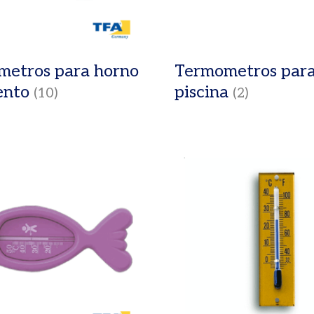
etros para horno
Termometros par
ento
piscina
(10)
(2)