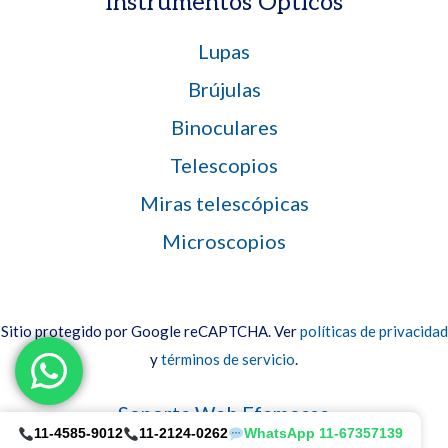
Instrumentos Opticos
Lupas
Brújulas
Binoculares
Telescopios
Miras telescópicas
Microscopios
Sitio protegido por Google reCAPTCHA. Ver
políticas de privacidad
y
términos de servicio
.
Item added to cart.
Finalizar Compra
Soporte Web Efemosse
0 items -
$
0.00
11-4585-9012
11-2124-0262
WhatsApp 11-67357139