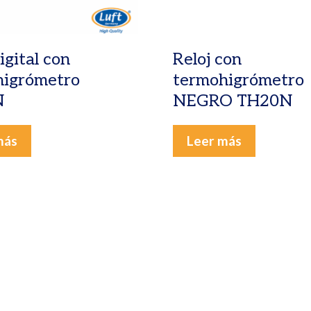
igital con
Reloj con
higrómetro
termohigrómetro
N
NEGRO TH20N
más
Leer más