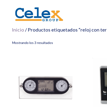
Saltar
al
contenido
Inicio
/ Productos etiquetados “reloj con 
Mostrando los 3 resultados