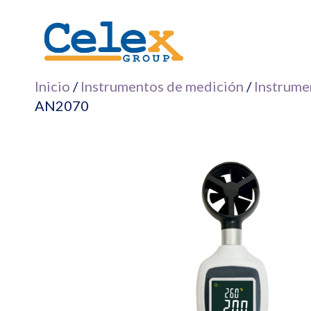
Saltar
al
contenido
Inicio
/
Instrumentos de medición
/
Instrume
AN2070