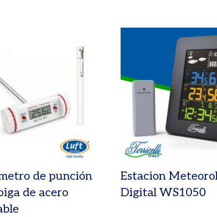
metro de punción
Estacion Meteoro
piga de acero
Digital WS1050
able