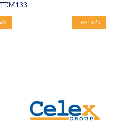
STEM133
más
Leer más