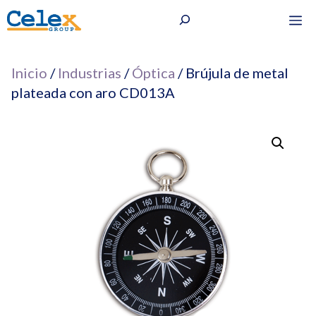
Saltar
Buscar
M
al
contenido
Inicio
/
Industrias
/
Óptica
/ Brújula de metal
plateada con aro CD013A