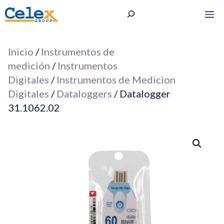
Saltar
Buscar
M
al
contenido
Inicio
/
Instrumentos de
medición
/
Instrumentos
Digitales
/
Instrumentos de Medicion
Digitales
/
Dataloggers
/ Datalogger
31.1062.02