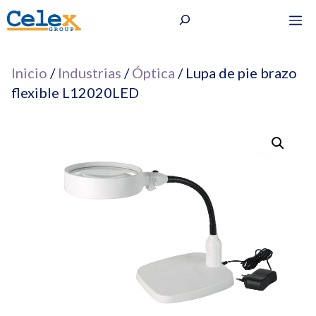
Saltar
Buscar
M
al
contenido
Inicio
/
Industrias
/
Óptica
/ Lupa de pie brazo
flexible L12020LED