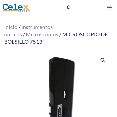
Saltar
Buscar
M
al
contenido
Inicio
/
Instrumentos
ópticos
/
Microscopios
/ MICROSCOPIO DE
BOLSILLO 7513