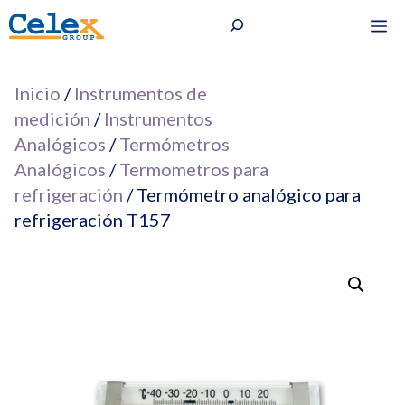
Saltar
Buscar
M
al
contenido
Inicio
/
Instrumentos de
medición
/
Instrumentos
Analógicos
/
Termómetros
Analógicos
/
Termometros para
refrigeración
/ Termómetro analógico para
refrigeración T157