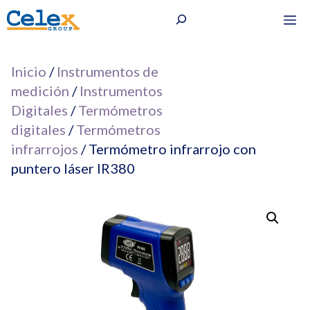
Saltar
Buscar
M
al
contenido
Inicio
/
Instrumentos de
medición
/
Instrumentos
Digitales
/
Termómetros
digitales
/
Termómetros
infrarrojos
/ Termómetro infrarrojo con
puntero láser IR380