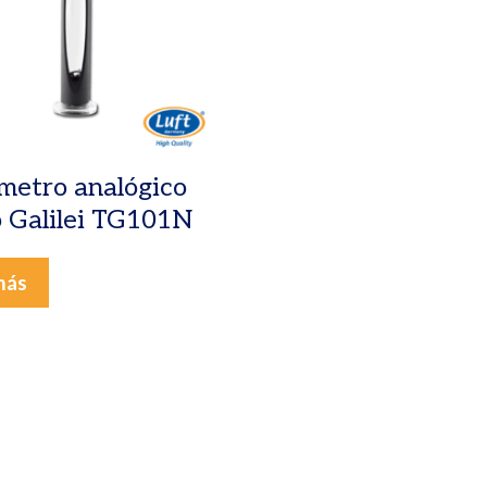
etro analógico
o Galilei TG101N
más