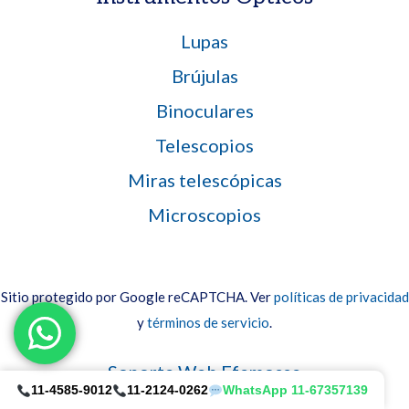
Lupas
Brújulas
Binoculares
Telescopios
Miras telescópicas
Microscopios
Sitio protegido por Google reCAPTCHA. Ver
políticas de privacidad
y
términos de servicio
.
Item added to cart.
Finalizar Compra
Soporte Web Efemosse
0 items -
$
0.00
11-4585-9012
11-2124-0262
WhatsApp 11-67357139