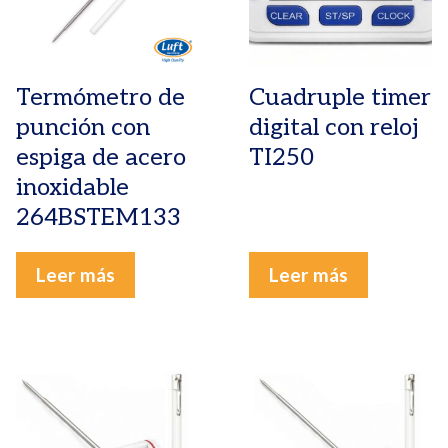
Termómetro de
Cuadruple timer
punción con
digital con reloj
espiga de acero
TI250
inoxidable
264BSTEM133
Leer más
Leer más