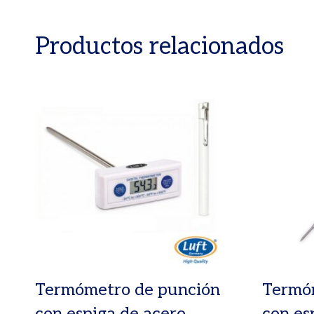
Productos relacionados
Termómetro de punción
Termó
con espiga de acero
con es