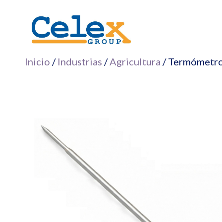
Saltar
al
contenido
Inicio
/
Industrias
/
Agricultura
/ Termómetro