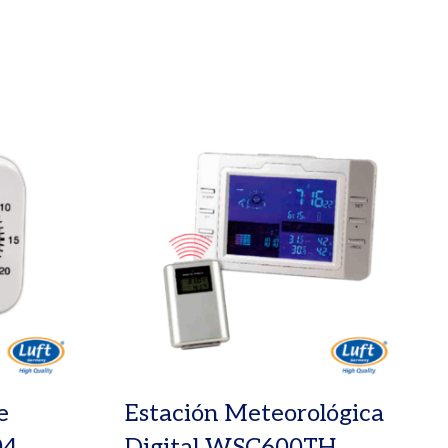
e
Estación Meteorológica
04
Digital WSC600TH