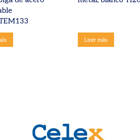
able
STEM133
más
Leer más