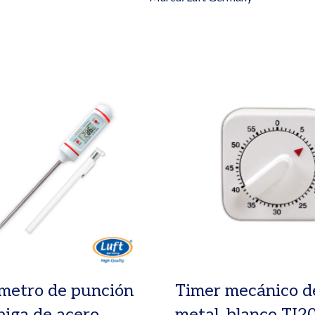
metro de punción
Timer mecánico d
piga de acero
metal, blanco TI2