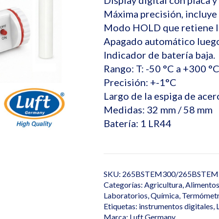
Display digital con placa y
Máxima precisión, incluye 
Modo HOLD que retiene la
Apagado automático luego
Indicador de batería baja.
Rango: T: -50 °C a +300 °
Precisión: +-1°C
Largo de la espiga de ace
Medidas: 32 mm / 58 mm
Batería: 1 LR44
SKU:
265BSTEM300/265BSTEM
Categorías:
Agricultura
,
Alimento
Laboratorios
,
Química
,
Termómetro
Etiquetas:
instrumentos digitales
,
Marca:
Luft Germany