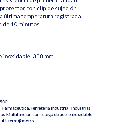
 resistencia de primera calidad.
protector con clip de sujeción.
 última temperatura registrada.
 de 10 minutos.
C
ro inoxidable: 300 mm
500
s
,
Farmacéutica
,
Ferretería Industrial
,
Industrias
,
s Multifunción con espiga de acero inoxidable
Luft
,
term�metro