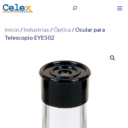
Saltar
Buscar
M
al
contenido
Inicio
/
Industrias
/
Óptica
/ Ocular para
Telescopio EYE502